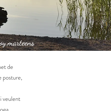
met de
 posture,
ui veulent
yoga.