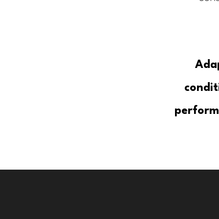
Adap
condit
perform