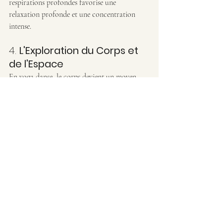
respirations profondes favorise une 
relaxation profonde et une concentration 
intense.
4. 
L'Exploration du Corps et 
de l'Espace
En yoga danse, le corps devient un moyen 
d’exploration de l’espace et de l’énergie. Les 
mouvements sont souvent lents et fluides, 
permettant une pleine conscience de chaque 
geste, tout en invitant à explorer les limites 
du corps. La pratique permet ainsi d'acquérir 
une meilleure 
souplesse
, une 
coordination
optimale et une 
conscience corporelle
 accrue.
Pourquoi Pratiquer le 
Yoga Danse ?