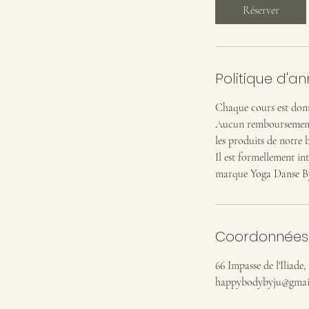
Réserver
Politique d'an
Chaque cours est donn
Aucun remboursement n
les produits de notre 
Il est formellement in
marque Yoga Danse By
Coordonnées
66 Impasse de l'Iliade
happybodybyju@gmai