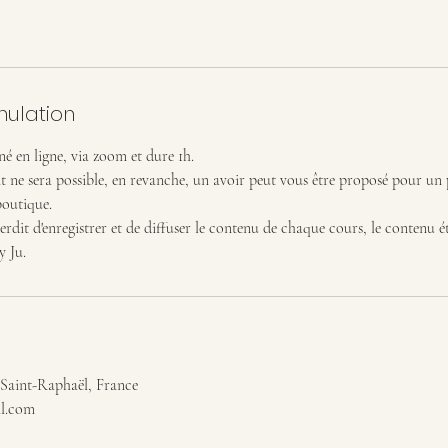
nulation
é en ligne, via zoom et dure 1h.
e sera possible, en revanche, un avoir peut vous être proposé pour un
boutique.
terdit d'enregistrer et de diffuser le contenu de chaque cours, le contenu é
 Ju.
, Saint-Raphaël, France
l.com