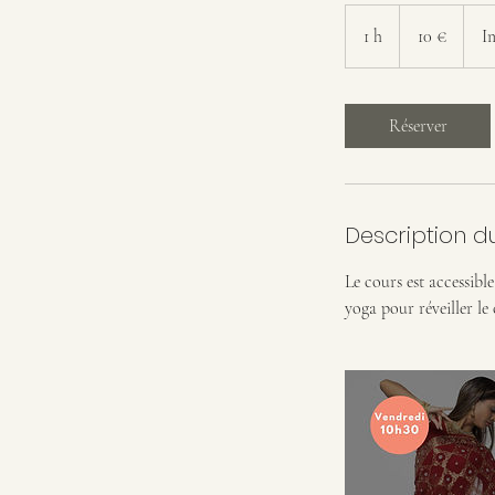
10
euros
1 h
1
10 €
Im
Réserver
Description d
Le cours est accessible
yoga pour réveiller le