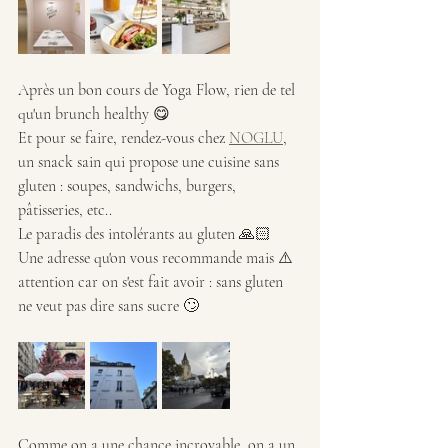
Après un bon cours de Yoga Flow, rien de tel 
qu'un brunch healthy 😋
Et pour se faire, rendez-vous chez 
NOGLU
, 
un snack sain qui propose une cuisine sans 
gluten : soupes, sandwichs, burgers, 
pâtisseries, etc..
Le paradis des intolérants au gluten 🙏🏻
Une adresse qu'on vous recommande mais ⚠️ 
attention car on s'est fait avoir : sans gluten 
ne veut pas dire sans sucre 🙄
Comme on a une chance incroyable, on a un 