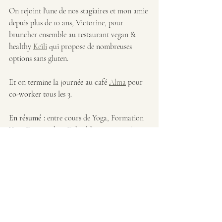
On rejoint l'une de nos stagiaires et mon amie 
depuis plus de 10 ans, Victorine, pour 
bruncher ensemble au restaurant vegan & 
healthy 
Keïli
 qui propose de nombreuses 
options sans gluten.
Et on termine la journée au café 
Alma
 pour 
co-worker tous les 3.
En résumé :
 entre cours de Yoga, Formation 
Yoga Danse et bouffe healthy, on a passé une 
super semaine parisienne et on risque bien de 
réitérer l'expérience en 2024 chez nos 
partenaire l'AICOM 🤩
https://youtu.be/IrmbC0E95Co