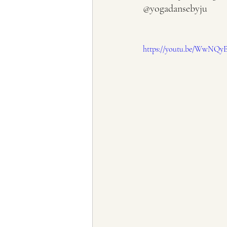
@‌yogadansebyju
https://youtu.be/WwNQ