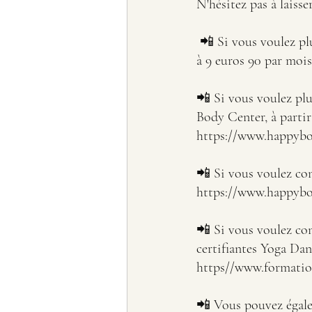
N'hésitez pas à laiss
 📲 Si vous voulez plus d'informations sur nos cours de Yoga Flow à Fréjus chez Gigafit Fréjus, 
à 9 euros 90 par mois,
📲 Si vous voulez pl
Body Center, à partir
https://www.happyb
📲 Si vous voulez con
https://www.happyb
📲 Si vous voulez con
certifiantes Yoga Dans
https//www.formatio
📲 Vous pouvez également n