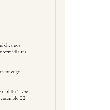
né chez nos 
intermédiaires, 
ement et 30 
e mobilité type 
ensemble 🧘‍♀️