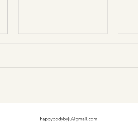
Importance de la
Form
Formation en Anatomie et
Flow
Posturologie pour les Profs
Con
happybodybyju@gmail.com
de Yoga
Prof