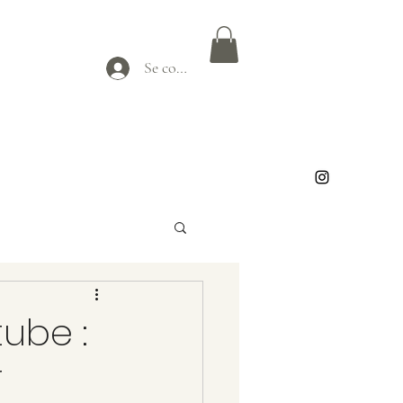
Se connecter
ube :
r