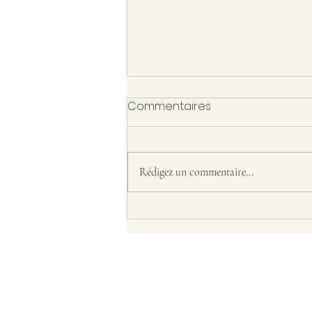
Commentaires
Rédigez un commentaire...
Bref, la danse m'a flingué, le
yoga m'a réparé