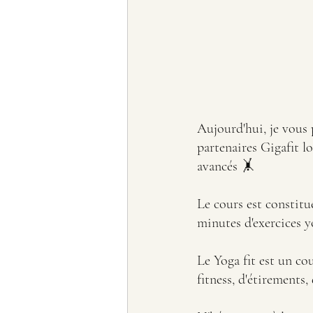
Aujourd'hui, je vous 
partenaires Gigafit lo
avancés 🤸 
Le cours est constitu
minutes d'exercices y
Le Yoga fit est un co
fitness, d'étirements,